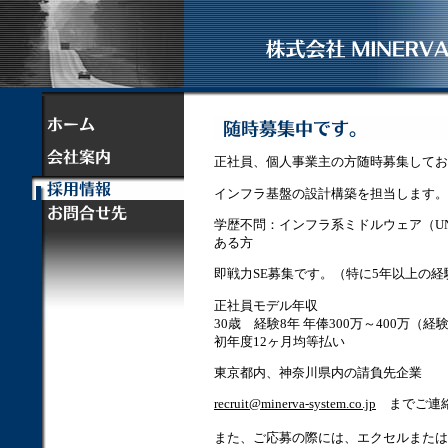
正社員、個人事業主の方随時募集してお
インフラ基盤の設計構築を担当します。
学歴不問：インフラ系ミドルウェア（U
ある方
即戦力SE募集です。（特に5年以上の
正社員モデル年収
30歳 経験8年 年俸300万～400万（
初年度12ヶ月均等払い
東京都内、神奈川県内の請負先企業
recruit@minerva-system.co.jp
までご連絡
また、ご応募の際には、エクセルまたは